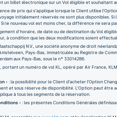
 un billet électronique sur un Vol éligible et souhaitan
érence de prix qui s’applique lorsque le Client utilise l’Op
e voyage initialement réservés ne sont plus disponibles. Si 
 Si le nouveau vol est moins cher, la différence ne sera 
gement d’horaire, de date ou de destination du Vol éligi
etour, à condition que les deux modifications soient effec
Maatschappij N.V., une société anonyme de droit néerlanda
mstelveen, Pays-Bas, immatriculée au Registre de Com
erdam aux Pays-Bas, sous le n° 33014286.
e, portant un numéro de vol KL, opéré par Air France, KL
on
» : la possibilité pour le Client d’acheter l’Option Cha
nt et sous réserve de disponibilité. L’Option peut être
plique à tous les segments de la réservation.
nditions
» : les présentes Conditions Générales définissa