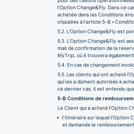
pour des raisons opérationnelles l
l’Option Change&Fly. Dans ce cas
achetée dans les Conditions én
stipulées à l’article 5-B « Condi
5.2. L’Option Change&Fly est per
5.3. L’Option Change&Fly est asso
mail de confirmation de la réser
MyTrip, où il trouvera également l
5.4. En cas de changement involo
5.5. Les clients qui ont acheté 
qui les a dûment autorisés à ac
ce dernier cas, il est entendu qu
5-B Conditions de remboursem
Le Client qui a acheté l’Option 
l’itinéraire sur lequel l’Opti
et demande le remboursement de