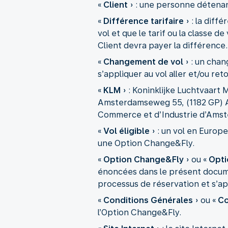
«
Client
» : une personne détenant
«
Différence tarifaire
» : la diff
vol et que le tarif ou la classe d
Client devra payer la différence.
«
Changement de vol
» : un chan
s’appliquer au vol aller et/ou r
«
KLM
» : Koninklijke Luchtvaart 
Amsterdamseweg 55, (1182 GP) A
Commerce et d’Industrie d’Amst
«
Vol éligible
» : un vol en Europ
une Option Change&Fly.
«
Option Change&Fly
» ou «
Opti
énoncées dans le présent docume
processus de réservation et s’ap
«
Conditions Générales
» ou «
Co
l’Option Change&Fly.