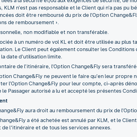
iées à la sécurité et/ou aux exigences de sécurité, de modif
, KLM n’est pas responsable et le Client qui n’a pas pu b
oncées doit être remboursé du prix de l’Option Change&F
tions de remboursement ».
sonnelle, non modifiable et non transférable.
ciée à un numéro de vol KL et doit être utilisée au plus ta
vation. Le Client peut également consulter les Condition
a date d’utilisation limite.
ntaire de l’itinéraire, l’Option Change&Fly sera transfé
l’Option Change&Fly ne peuvent le faire qu’en leur propr
heter l’Option Change&Fly pour leur compte, ci-après dén
e le Passager autorisé a lu et accepté les présentes Cond
ent
Change&Fly aura droit au remboursement du prix de l’Option
on Change&Fly a été achetée est annulé par KLM, et le Clie
 l'itinéraire et de tous les services annexes.