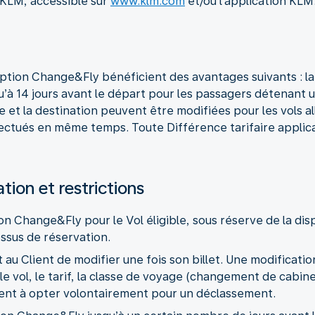
t KLM, accessible sur
www.klm.com
et/ou l’application KLM
option Change&Fly bénéficient des avantages suivants : la 
à 14 jours avant le départ pour les passagers détenant un
ate et la destination peuvent être modifiées pour les vols a
ectués en même temps. Toute Différence tarifaire appli
tion et restrictions
on Change&Fly pour le Vol éligible, sous réserve de la disp
essus de réservation.
u Client de modifier une fois son billet. Une modificatio
le vol, le tarif, la classe de voyage (changement de cabi
ent à opter volontairement pour un déclassement.