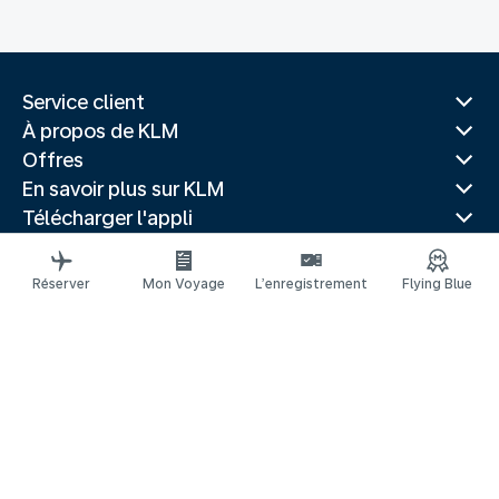
Service client
À propos de KLM
Offres
En savoir plus sur KLM
Télécharger l'appli
Sites Web associés
Guides de voyage
Réserver
Mon Voyage
L’enregistrement
Flying Blue
Villes populaires
Pays populaires
Vols populaires
Mentions légales
Déclaration de confidentialité
Déclaration d’accessibilité
© 2026 KLM