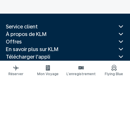
Service client
À propos de KLM
Offres
En savoir plus sur KLM
Télécharger l'appli
Sites Web associés
Guides de voyage
Réserver
Mon Voyage
L’enregistrement
Flying Blue
Villes populaires
Pays populaires
Vols populaires
Mentions légales
Déclaration de confidentialité
Déclaration d’accessibilité
© 2026 KLM